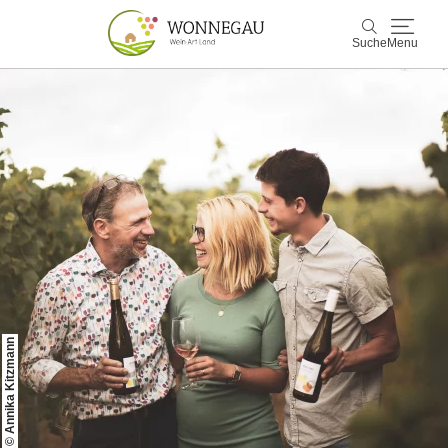
Suche
Menu
Wonnegau
Suche
Entdecken & Erleben
Wein & Genuss
Kultur & Events
Buchen & Service
© Annika Kitzmann