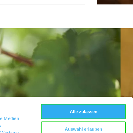
Alle zulassen
le Medien
ir
Auswahl erlauben
, Werbung