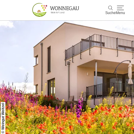
Suche
Menu
Wonnegau
Suche
Entdecken & Erleben
Wein & Genuss
Kultur & Events
Buchen & Service
© Weingut Weitzel