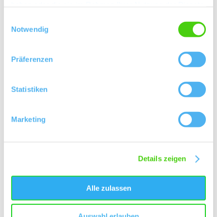
haben oder die sie im Rahmen Ihrer Nutzung der Dienste
gesammelt haben.
Kontakt
Einwilligungsauswahl
Notwendig
Präferenzen
Statistiken
Marketing
Details zeigen
Alle zulassen
Auswahl erlauben