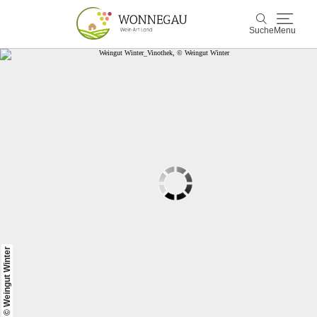
Suche
Menu
Wonnegau
Suche
Entdecken & Erleben
Wein & Genuss
Kultur & Events
Buchen & Service
© Weingut Winter