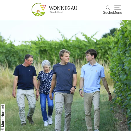
Suche
Menu
Wonnegau
Suche
Entdecken & Erleben
Wein & Genuss
Kultur & Events
Buchen & Service
© Marc Hurstel