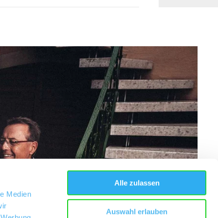
Alle zulassen
le Medien
ir
Auswahl erlauben
, Werbung