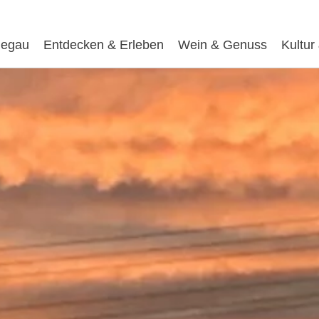
egau
Entdecken & Erleben
Wein & Genuss
Kultur