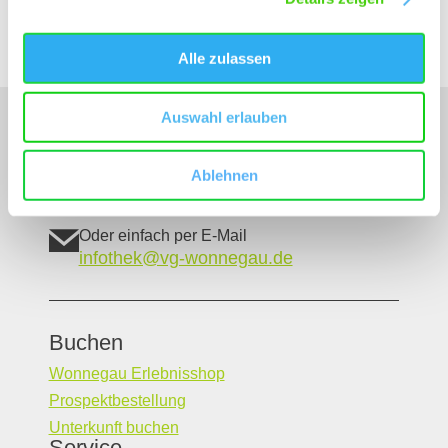
Alle zulassen
Auswahl erlauben
Unser Servicekontakt:
Sie benötigen weitere Informationen? Wir helfen
Ihnen gerne weiter!
Ablehnen
(0049) 6242 5030109
Oder einfach per E-Mail
infothek@vg-wonnegau.de
Buchen
Wonnegau Erlebnisshop
Prospektbestellung
Unterkunft buchen
Service