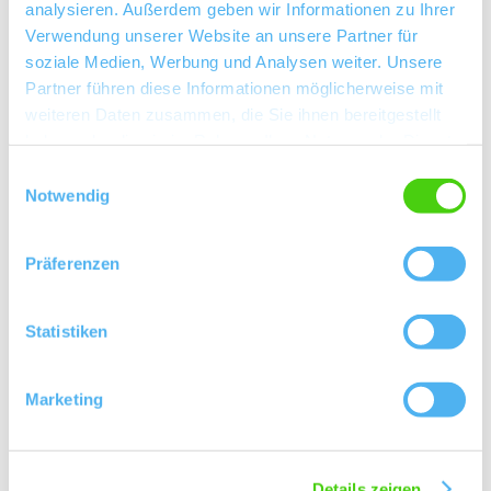
analysieren. Außerdem geben wir Informationen zu Ihrer
06242/5030109 oder tourismus@vg-wonnegau.de zur
Verwendung unserer Website an unsere Partner für
Verfügung.
soziale Medien, Werbung und Analysen weiter. Unsere
Partner führen diese Informationen möglicherweise mit
weiteren Daten zusammen, die Sie ihnen bereitgestellt
Weitere Infos & Downloads
haben oder die sie im Rahmen Ihrer Nutzung der Dienste
gesammelt haben.
Einwilligungsauswahl
Notwendig
Präsentation 2. Orgatreffen »
Präferenzen
Abfrage Elektrogeräte »
Statistiken
Rückmeldung Standfläche »
Marketing
Details zeigen