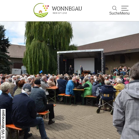
Suche
Menu
Wonnegau
Suche
Entdecken & Erleben
Wein & Genuss
Kultur & Events
Buchen & Service
© VG Wonnegau