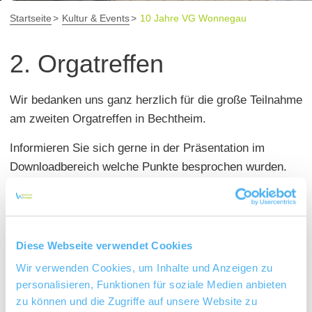
Startseite
Kultur & Events
10 Jahre VG Wonnegau
2. Orgatreffen
Wir bedanken uns ganz herzlich für die große Teilnahme
am zweiten Orgatreffen in Bechtheim.
Informieren Sie sich gerne in der Präsentation im
Downloadbereich welche Punkte besprochen wurden.
Des Weiteren können Sie sich hier die Abfrage für die
Standgröße und die Datei zum Melden der
elektronischen Geräte runterladen. Wie benötigen diese
Diese Webseite verwendet Cookies
Informationen bis 03. Juni 2024 von Ihnen, um die
Wir verwenden Cookies, um Inhalte und Anzeigen zu
Festmeile final planen zu können.
personalisieren, Funktionen für soziale Medien anbieten
Für Rückfragen steht Ihnen Frau Gassmann unter
zu können und die Zugriffe auf unsere Website zu