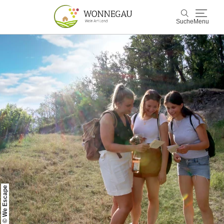
Suche
Menu
Wonnegau
Suche
Entdecken & Erleben
Wein & Genuss
Kultur & Events
Buchen & Service
© We Escape