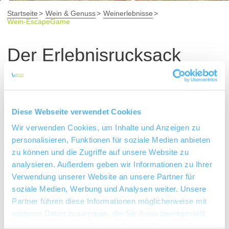
Startseite
Wein & Genuss
Weinerlebnisse
Wein-EscapeGame
Der Erlebnisrucksack
Die Spieler bekommen vor Ort einen Rucksack mit
Rätselutensilien, die sie durch das Abenteuer führen. Es
gilt Codes zu knacken und eine ganze Menge Schlösser
Diese Webseite verwendet Cookies
zu öffnen. Die Spielmaterialien kommen größtenteils
Wir verwenden Cookies, um Inhalte und Anzeigen zu
aus der hauseigenen We-Escape-Kreativwerkstatt und
personalisieren, Funktionen für soziale Medien anbieten
werden handgefertigt. Geschäftsführer Thilo Konstanzer
zu können und die Zugriffe auf unsere Website zu
erklärt: „In jedem Rätsel steckt sehr viel Handarbeit.
analysieren. Außerdem geben wir Informationen zu Ihrer
Verwendung unserer Website an unsere Partner für
Alle Bestandteile werden von uns selbst entwickelt,
soziale Medien, Werbung und Analysen weiter. Unsere
hergestellt und so lange getestet, bis sie unseren hohen
Partner führen diese Informationen möglicherweise mit
Qualitätsanforderungen entsprechen”.
weiteren Daten zusammen, die Sie ihnen bereitgestellt
haben oder die sie im Rahmen Ihrer Nutzung der Dienste