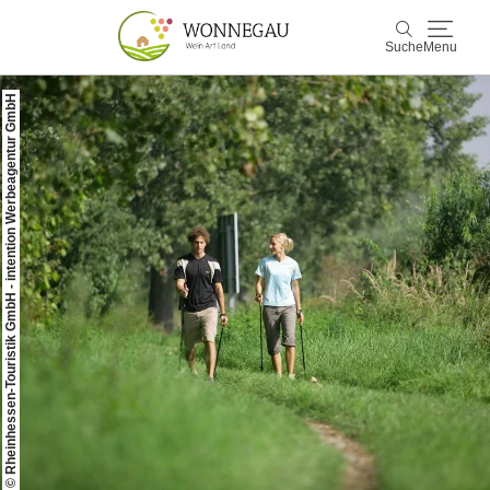
Suche
Menu
© Rheinhessen-Touristik GmbH - intention Werbeagentur GmbH
Wonnegau
Suche
Entdecken & Erleben
Wein & Genuss
Kultur & Events
Buchen & Service