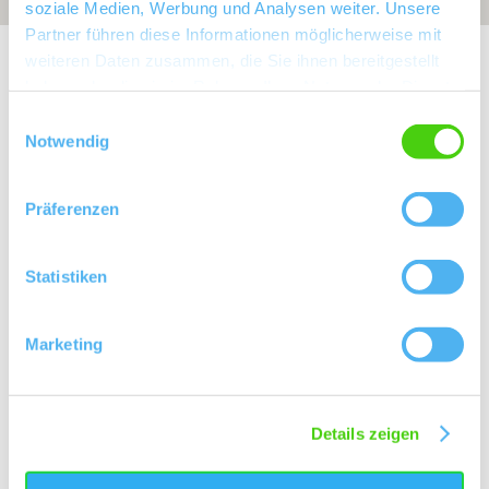
soziale Medien, Werbung und Analysen weiter. Unsere
Partner führen diese Informationen möglicherweise mit
Exposition:
Ost
weiteren Daten zusammen, die Sie ihnen bereitgestellt
haben oder die sie im Rahmen Ihrer Nutzung der Dienste
gesammelt haben.
Einwilligungsauswahl
Notwendig
Präferenzen
Statistiken
Marketing
Rebfläche:
32 Hektar
Gemeinde:
Alsheim
Meereshöhe:
85-160 m
Details zeigen
Nierstein
Bereich:
Rheinblick
Region: