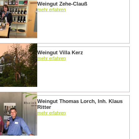
Weingut Zehe-Clauß
mehr erfahren
mehr er
Weingut Villa Kerz
mehr erfahren
mehr er
Weingut Thomas Lorch, Inh. Klaus
Ritter
mehr erfahren