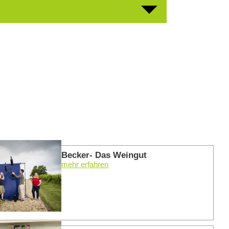
mehr er
Becker- Das Weingut
mehr erfahren
mehr er