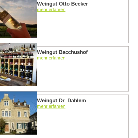
Weingut Otto Becker
mehr erfahren
mehr er
Weingut Bacchushof
mehr erfahren
mehr er
Weingut Dr. Dahlem
mehr erfahren