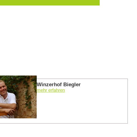
mehr er
Winzerhof Biegler
mehr erfahren