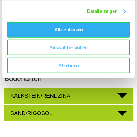
Gemeinde:
Gau-Algesheim
Meereshöhe:
100-180 m
Details zeigen
Bingen
Bereich:
Alle zulassen
Abtey
Region:
Steinert
Einzellage:
Auswahl erlauben
Gau-Algesheim
Gemarkung:
Ablehnen
Bodenarten
KALKSTEIN/RENDZINA
SAND/RIGOSOL