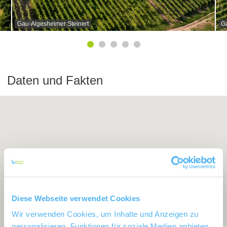
Gau-Algesheimer Steinert
Ga
Daten und Fakten
Diese Webseite verwendet Cookies
Wir verwenden Cookies, um Inhalte und Anzeigen zu
personalisieren, Funktionen für soziale Medien anbieten