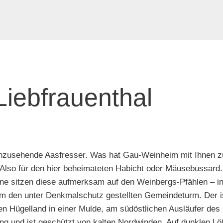
iebfrauenthal
 anzusehende Aasfresser. Was hat Gau-Weinheim mit Ihnen z
l. Also für den hier beheimateten Habicht oder Mäusebussard
rne sitzen diese aufmerksam auf den Weinbergs-Pfählen – in
um den unter Denkmalschutz gestellten Gemeindeturm. Der is
en Hügelland in einer Mulde, am südöstlichen Ausläufer de
lang und ist geschützt von kalten Nordwinden. Auf dunklen 