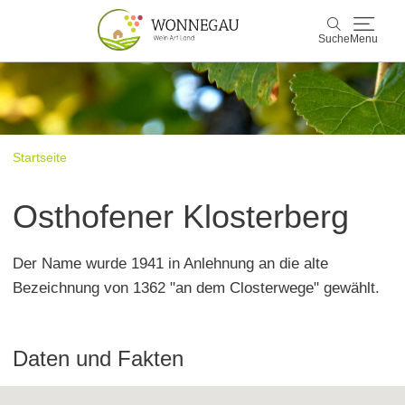
Suche
Menu
Wonnegau
Suche
Entdecken & Erleben
Startseite
Wein & Genuss
Osthofener Klosterberg
Kultur & Events
Der Name wurde 1941 in Anlehnung an die alte
Buchen & Service
Bezeichnung von 1362 "an dem Closterwege" gewählt.
Daten und Fakten