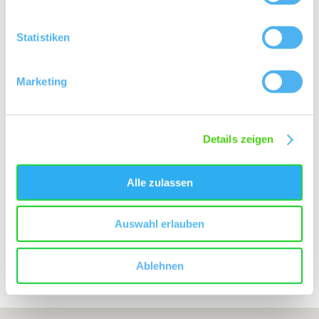
Bereich:
Abtey
Region:
Statistiken
Klostergarten
Einzellage:
Sankt Johann
Gemarkung:
Marketing
Bodenarten
Details zeigen
MERGEL/PARARENDZINA
Alle zulassen
Auswahl erlauben
Erkunden Sie die Umgebung
Ablehnen
Weingüter