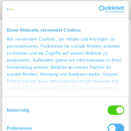
Exposition:
Nordwest
Diese Webseite verwendet Cookies
Wir verwenden Cookies, um Inhalte und Anzeigen zu
personalisieren, Funktionen für soziale Medien anbieten
zu können und die Zugriffe auf unsere Website zu
analysieren. Außerdem geben wir Informationen zu Ihrer
Verwendung unserer Website an unsere Partner für
soziale Medien, Werbung und Analysen weiter. Unsere
Partner führen diese Informationen möglicherweise mit
weiteren Daten zusammen, die Sie ihnen bereitgestellt
haben oder die sie im Rahmen Ihrer Nutzung der Dienste
gesammelt haben.
Einwilligungsauswahl
Rebfläche:
55 Hektar
Notwendig
Gemeinde:
Sankt Johann
Meereshöhe:
160-260 m
Präferenzen
Bingen