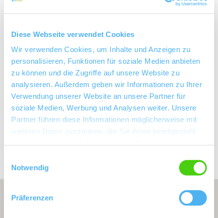
Wendelsheim
Gemarkung:
Diese Webseite verwendet Cookies
Wir verwenden Cookies, um Inhalte und Anzeigen zu
Bodenarten
personalisieren, Funktionen für soziale Medien anbieten
zu können und die Zugriffe auf unsere Website zu
analysieren. Außerdem geben wir Informationen zu Ihrer
SAND/REGOSOL
Verwendung unserer Website an unsere Partner für
soziale Medien, Werbung und Analysen weiter. Unsere
Partner führen diese Informationen möglicherweise mit
Erkunden Sie die Umgebung
weiteren Daten zusammen, die Sie ihnen bereitgestellt
haben oder die sie im Rahmen Ihrer Nutzung der Dienste
Weingüter
gesammelt haben.
Einwilligungsauswahl
Notwendig
Präferenzen