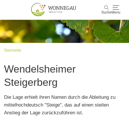
Suche
Menu
Wonnegau
Suche
Entdecken & Erleben
Startseite
Wein & Genuss
Wendelsheimer
Kultur & Events
Steigerberg
Buchen & Service
Die Lage erhielt ihren Namen durch die Ableitung zu
mittelhochdeutsch "Steige", das auf einen steilen
Anstieg der Lage zurückzuführen ist.