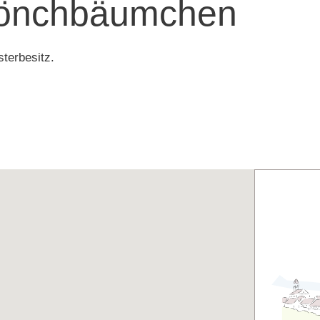
Mönchbäumchen
terbesitz.