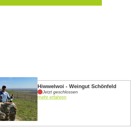
mehr er
Hiwwelwoi - Weingut Schönfeld
Jetzt geschlossen
mehr erfahren