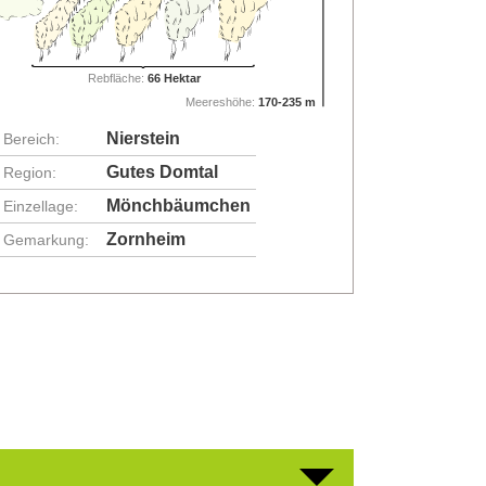
Rebfläche:
66 Hektar
Meereshöhe:
170-235 m
Nierstein
Bereich:
Gutes Domtal
Region:
Mönchbäumchen
Einzellage:
Zornheim
Gemarkung: