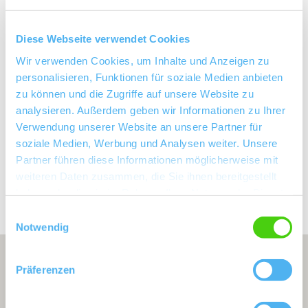
Zotzenheim
Gemarkung:
Diese Webseite verwendet Cookies
Bodenarten
Wir verwenden Cookies, um Inhalte und Anzeigen zu
personalisieren, Funktionen für soziale Medien anbieten
zu können und die Zugriffe auf unsere Website zu
MERGEL/PARARENDZINA
analysieren. Außerdem geben wir Informationen zu Ihrer
Verwendung unserer Website an unsere Partner für
soziale Medien, Werbung und Analysen weiter. Unsere
Partner führen diese Informationen möglicherweise mit
Erkunden Sie die Umgebung
weiteren Daten zusammen, die Sie ihnen bereitgestellt
haben oder die sie im Rahmen Ihrer Nutzung der Dienste
Weingüter
gesammelt haben.
Einwilligungsauswahl
Notwendig
Präferenzen