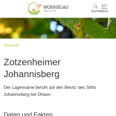
Suche
Menu
Wonnegau
Suche
Entdecken & Erleben
Startseite
Wein & Genuss
Zotzenheimer
Kultur & Events
Johannisberg
Buchen & Service
Der Lagenname beruht auf den Besitz des Stifts
Johannisberg bei Dhaun.
Daten und Fakten