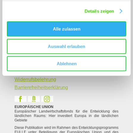
Wonnegau Erlebnisshop
Prospektbestellung
Details zeigen
Unterkunft buchen
Service
Alle zulassen
Kontakt
Gastgeber - Login
Legal Links
Auswahl erlauben
Datenschutz
Impressum
Ablehnen
AGB
Widerrufsbelehrung
Barrierefreiheitserklärung
EUROPÄISCHE UNION
Europäischer Landwirtschaftsfonds für die Entwicklung des
ländlichen Raums: Hier investiert Europa in die ländlichen
Gebiete
Diese Publikation wird im Rahmen des Entwicklungsprogramms
EULLE unter Beteiligung der Europäischen Union und des