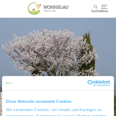
Suche
Menu
Wonnegau
Suche
Entdecken & Erleben
Wein & Genuss
Kultur & Events
Buchen & Service
© Michael Jung
Diese Webseite verwendet Cookies
Wir verwenden Cookies, um Inhalte und Anzeigen zu
personalisieren, Funktionen für soziale Medien anbieten