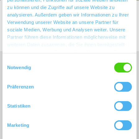
zu können und die Zugriffe auf unsere Website zu
Startseite
Wonnegau
Weingemeinden
Westhofen
analysieren. Außerdem geben wir Informationen zu Ihrer
Verwendung unserer Website an unsere Partner für
Leben in Westhofen
soziale Medien, Werbung und Analysen weiter. Unsere
Partner führen diese Informationen möglicherweise mit
weiteren Daten zusammen, die Sie ihnen bereitgestellt
haben oder die sie im Rahmen Ihrer Nutzung der Dienste
gesammelt haben.
Einwilligungsauswahl
Unser Servicekontakt:
Notwendig
Sie benötigen weitere Informationen? Wir helfen
Ihnen gerne weiter!
(0049) 6242 5030109
Präferenzen
Oder einfach per E-Mail
infothek@vg-wonnegau.de
Statistiken
Marketing
Buchen