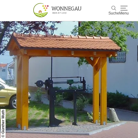
Suche
Menu
Wonnegau
Suche
Entdecken & Erleben
Wein & Genuss
Kultur & Events
Buchen & Service
© Günther Muth