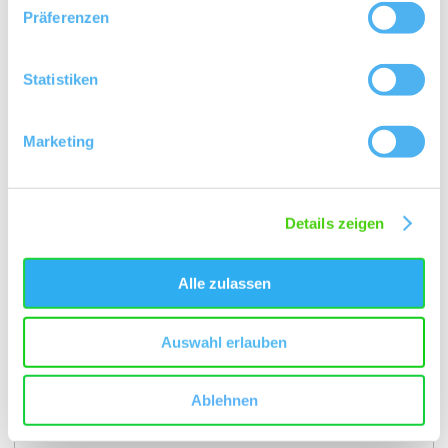
Präferenzen
Statistiken
Marketing
Details zeigen
auf Karte anzeigen
Alle zulassen
Kontaktinformationen:
Auswahl erlauben
Gemeinde Monzernheim
Ablehnen
Rathaus
55234
Monzernheim