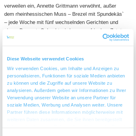
verweilen ein, Annette Grittmann verwöhnt, außer
dem rheinhessischen Muss – Brezel mit Spundekäs`
– jede Woche mit fünf wechselnden Gerichten und
einem Dessert. Gekocht wird nur aus frischen Zutaten
und ohne Geschmacksverstärker. Für Kinder ist ein
großer Spielbereich vorhanden.
Diese Webseite verwendet Cookies
Hauptgerichte: 9,00 - 19,50 Euro
Wir verwenden Cookies, um Inhalte und Anzeigen zu
Sitzplätze: innen 60 | außen 100 | geschlossene
personalisieren, Funktionen für soziale Medien anbieten
Gesellschaft möglich | sep. Raum 15, 60
zu können und die Zugriffe auf unsere Website zu
analysieren. Außerdem geben wir Informationen zu Ihrer
Termine: siehe Internetseite
Verwendung unserer Website an unsere Partner für
soziale Medien, Werbung und Analysen weiter. Unsere
Partner führen diese Informationen möglicherweise mit
weiteren Daten zusammen, die Sie ihnen bereitgestellt
haben oder die sie im Rahmen Ihrer Nutzung der Dienste
gesammelt haben.
Einwilligungsauswahl