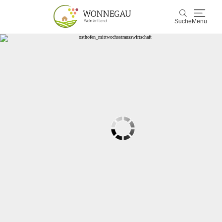
Suche
Menu
Wonnegau
Suche
Entdecken & Erleben
Wein & Genuss
Kultur & Events
Buchen & Service