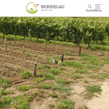
Suche
Menu
Wonnegau
Suche
Entdecken & Erleben
Wein & Genuss
Kultur & Events
Buchen & Service