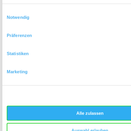
Einwilligungsauswahl
Notwendig
Präferenzen
Statistiken
Marketing
Allgemein
Weincharakteristik
Kontakt
Erdzeitalter: Quartär (vor 1,8 Mio Jahre bis
Neuzeit)
Alle zulassen
Gestein: Löss
Boden: Kolluvisol
Auswahl erlauben