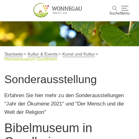
Suche
Menu
Wonnegau
Suche
Entdecken & Erleben
Startseite
Kultur & Events
Kunst und Kultur
Heimatmuseum Gundheim
Wein & Genuss
Sonderausstellung
Kultur & Events
Erfahren Sie hier mehr zu den Sonderausstellungen
Buchen & Service
"Jahr der Ökumene 2021" und "Der Mensch und die
Welt der Religion"
Bibelmuseum in