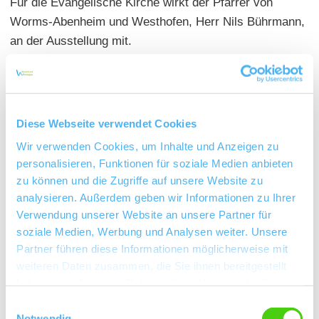
Für die Evangelische Kirche wirkt der Pfarrer von
Worms-Abenheim und Westhofen, Herr Nils Bührmann,
an der Ausstellung mit.
Verantwortlich zeichnet der katholische Diakon Peter
Schreiber aus Gundheim. Über ihn können nach der
Diese Webseite verwendet Cookies
Öffnung der Museen von seiten der Landesregierung
Wir verwenden Cookies, um Inhalte und Anzeigen zu
auchEinzelpersonen oder Kleingruppen Besuchstermine
personalisieren, Funktionen für soziale Medien anbieten
vereinbaren.
zu können und die Zugriffe auf unsere Website zu
Herr Schreiber ist über seine Mailadresse 'peter-
analysieren. Außerdem geben wir Informationen zu Ihrer
a.schreiber@heimatverein-gundheim.de' erreichbar,
Verwendung unserer Website an unsere Partner für
telefonisch erteilt er unter 06244/7725 nähere
soziale Medien, Werbung und Analysen weiter. Unsere
Auskünfte.
Partner führen diese Informationen möglicherweise mit
weiteren Daten zusammen, die Sie ihnen bereitgestellt
haben oder die sie im Rahmen Ihrer Nutzung der Dienste
gesammelt haben.
Einwilligungsauswahl
Notwendig