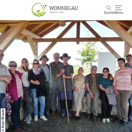
Suche
Menu
Wonnegau
Suche
Entdecken & Erleben
Wein & Genuss
Kultur & Events
Buchen & Service
© Kurt Braun