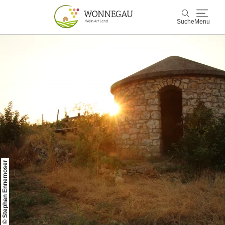
Suche
Menu
Wonnegau
Suche
Entdecken & Erleben
Wein & Genuss
Kultur & Events
Buchen & Service
© Stephan Ennemoser