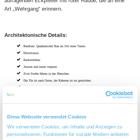
aufragenden Eckpfeiler mit roter Haube, die an eine
Art „Wehrgang“ erinnern.
Architektonische Details:
Bauform: Quadratischer Bau im Stil eines Turms.
Historismus
Backsteinbau.
Aussen und innen verputzt.
Zwei Stufen führen in das Häuschen.
Die Tür ist nach Osten, der Rahmen ist rot gestrichen.
Rechts und links der Tür befindet sich je ein Fensterschlitz mit einem angedeuteten
roten Rahmen.
Betonierter Boden.
Auf dem Dach wurde ein Art „Wehrgang“ mit Eckzinnen gebaut. Eine kleine, leicht
zurück gesetzte Mauer verbindet die Eckzinnen. Alle Eckzinnen haben eine rote Haube.
Das Häuschen und der Wehrgang wurden optisch mit roter Farbe getrennt.
Diese Webseite verwendet Cookies
Wir verwenden Cookies, um Inhalte und Anzeigen zu
personalisieren, Funktionen für soziale Medien anbieten