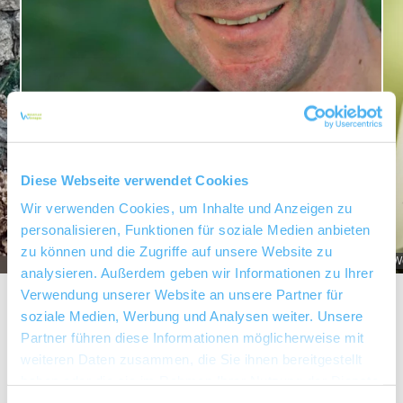
Diese Webseite verwendet Cookies
Wir verwenden Cookies, um Inhalte und Anzeigen zu
personalisieren, Funktionen für soziale Medien anbieten
zu können und die Zugriffe auf unsere Website zu
Weingut K. F. Groebe_Friedrich GroebeI
We
analysieren. Außerdem geben wir Informationen zu Ihrer
Verwendung unserer Website an unsere Partner für
soziale Medien, Werbung und Analysen weiter. Unsere
Partner führen diese Informationen möglicherweise mit
Über uns
weiteren Daten zusammen, die Sie ihnen bereitgestellt
haben oder die sie im Rahmen Ihrer Nutzung der Dienste
gesammelt haben.