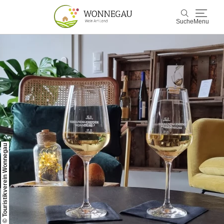
Suche
Menu
Wonnegau
Suche
Entdecken & Erleben
Wein & Genuss
Kultur & Events
© Touristikverein Wonnegau
Buchen & Service