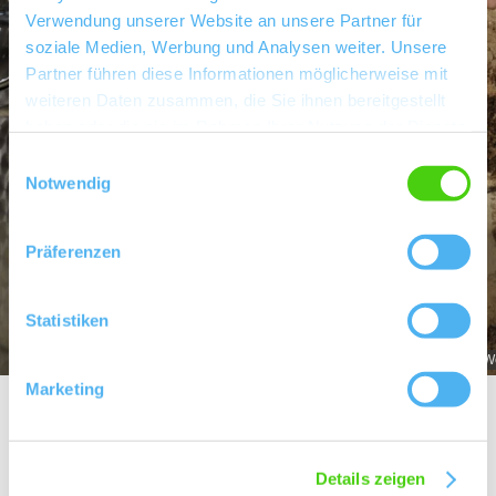
Verwendung unserer Website an unsere Partner für
soziale Medien, Werbung und Analysen weiter. Unsere
Partner führen diese Informationen möglicherweise mit
weiteren Daten zusammen, die Sie ihnen bereitgestellt
haben oder die sie im Rahmen Ihrer Nutzung der Dienste
gesammelt haben.
Einwilligungsauswahl
Notwendig
Präferenzen
Statistiken
Weingut Wartsteigerhof_Familie
We
Marketing
Über uns
Details zeigen