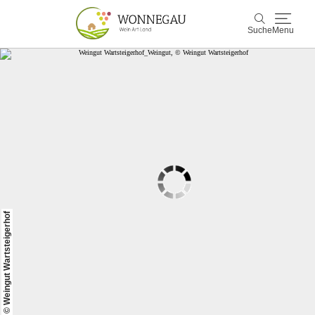
Suche
Menu
Wonnegau
Suche
Entdecken & Erleben
Wein & Genuss
Kultur & Events
© Weingut Wartsteigerhof
Buchen & Service