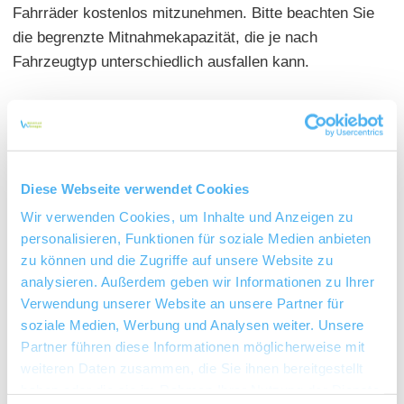
Fahrräder kostenlos mitzunehmen. Bitte beachten Sie
die begrenzte Mitnahmekapazität, die je nach
Fahrzeugtyp unterschiedlich ausfallen kann.
Als flexible und günstige Fahrkarte bietet sich zumeist
die RNN-Gruppen-Tageskarte für bis zu 5 Personen an.
Diese Webseite verwendet Cookies
Für eine optimale Planung können sie den
Wir verwenden Cookies, um Inhalte und Anzeigen zu
Fahrplanauszug der Regionalbahn 44, mit den
personalisieren, Funktionen für soziale Medien anbieten
Abfahrtszeiten an allen Bahnhöfen direkt runterladen.
zu können und die Zugriffe auf unsere Website zu
analysieren. Außerdem geben wir Informationen zu Ihrer
Infos zu Fahrkarten und Fahrplänen:
Verwendung unserer Website an unsere Partner für
RNN Rhein-Nahe Nahverkehrsverbund
soziale Medien, Werbung und Analysen weiter. Unsere
Servicetelefon 01801 - 766 766 oder 06132 -78 96 22
Partner führen diese Informationen möglicherweise mit
weiteren Daten zusammen, die Sie ihnen bereitgestellt
haben oder die sie im Rahmen Ihrer Nutzung der Dienste