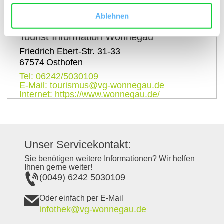
Ablehnen
Kontaktinformationen:
Tourist Information Wonnegau
Friedrich Ebert-Str. 31-33
67574
Osthofen
Tel:
06242/5030109
E-Mail:
tourismus@vg-wonnegau.de
Internet:
https://www.wonnegau.de/
Unser Servicekontakt:
Sie benötigen weitere Informationen? Wir helfen
Ihnen gerne weiter!
(0049) 6242 5030109
Oder einfach per E-Mail
infothek@vg-wonnegau.de