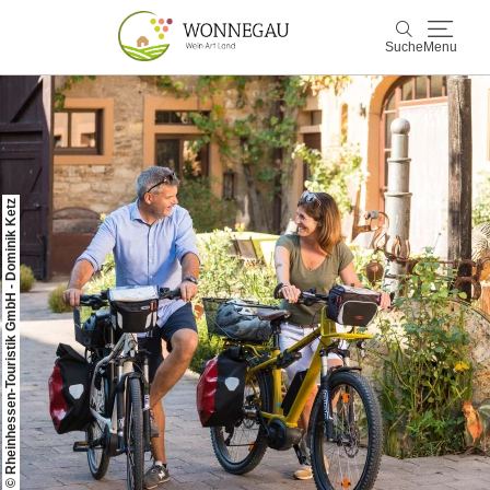
Suche
Menu
Wonnegau
Suche
Entdecken & Erleben
© Rheinhessen-Touristik GmbH - Dominik Ketz
Wein & Genuss
Kultur & Events
Buchen & Service