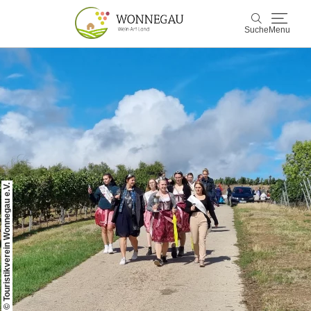
Suche
Menu
Wonnegau
Suche
Entdecken & Erleben
Wein & Genuss
Kultur & Events
© Touristikverein Wonnegau e.V.
Buchen & Service