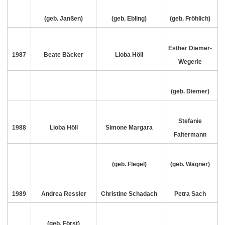
(geb. Janßen)
(geb. Ebling)
(geb. Fröhlich)
Esther Diemer-
1987
Beate Bäcker
Lioba Höll
Wegerle
(geb. Diemer)
Stefanie
1988
Lioba Höll
Simone Margara
Faltermann
(geb. Flegel)
(geb. Wagner)
1989
Andrea Ressler
Christine Schadach
Petra Sach
(geb. Först)