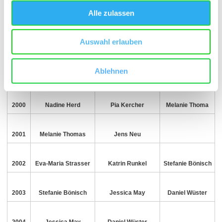
Gudrun Erbeldinger-
1998
Janine Brüssel
Kersten Antony
Alle zulassen
Höfferle
Auswahl erlauben
(geb. Erbeldinger)
Ablehnen
1999
Janine Brüssel
Christian Antony
Eric Stahl
2000
Nadine Herd
Pia Kercher
Melanie Thoma
2001
Melanie Thomas
Jens Neu
2002
Eva-Maria Strasser
Katrin Runkel
Stefanie Bönisch
2003
Stefanie Bönisch
Jessica May
Daniel Wüster