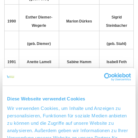
Esther Diemer-
Sigrid
1990
Marion Dürkes
Wegerle
Steinbacher
(geb. Diemer)
(geb. Stahl)
1991
Anette Lameli
Sabine Hamm
Isabell Feth
(geb. Willer)
Diese Webseite verwendet Cookies
1992
Sabine Hamm
Claudia Endrulat
Tanja Fuchs
Wir verwenden Cookies, um Inhalte und Anzeigen zu
personalisieren, Funktionen für soziale Medien anbieten
(geb. Illian)
zu können und die Zugriffe auf unsere Website zu
analysieren. Außerdem geben wir Informationen zu Ihrer
1993
Iris Schickert
Ramona Müller
Sonja Bieneroth
Verwendung unserer Website an unsere Partner für