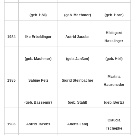
(geb. Höll)
(geb. Machmer)
(geb. Horn)
Hildegard
1984
Ilke Erbeldinger
Astrid Jacobs
Hasslinger
(geb. Machmer)
(geb. Janßen)
(geb. Höll)
Martina
1985
Sabine Pelz
Sigrid Steinbacher
Hauzeneder
(geb. Bassemir)
(geb. Stahl)
(geb. Bertz)
Claudia
1986
Astrid Jacobs
Anette Lang
Tschepke