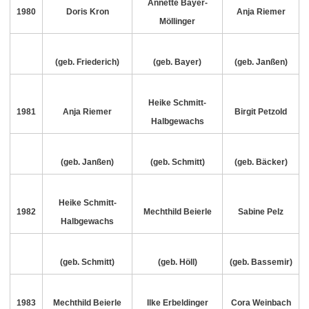
Annette Bayer-
1980
Doris Kron
Anja Riemer
Möllinger
(geb. Friederich)
(geb. Bayer)
(geb. Janßen)
Heike Schmitt-
1981
Anja Riemer
Birgit Petzold
Halbgewachs
(geb. Janßen)
(geb. Schmitt)
(geb. Bäcker)
Heike Schmitt-
1982
Mechthild Beierle
Sabine Pelz
Halbgewachs
(geb. Schmitt)
(geb. Höll)
(geb. Bassemir)
1983
Mechthild Beierle
Ilke Erbeldinger
Cora Weinbach