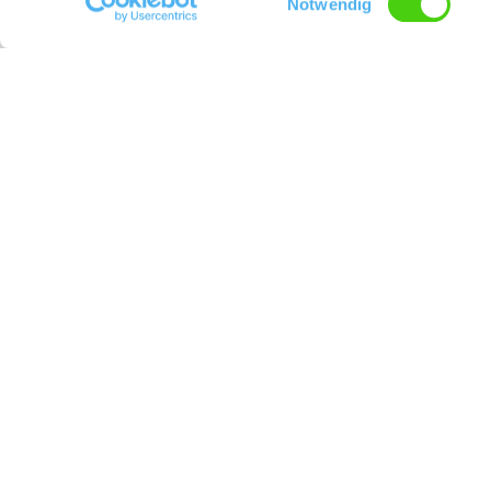
Notwendig
Unser Servicekontakt:
Sie benötigen weitere Informationen? Wir h
(0049) 6242 5030109
Buchen
Servi
Wonnegau Erlebnisshop
Kontakt
Prospektbestellung
Gastgebe
Unterkunft buchen