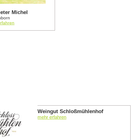
eter Michel
hborn
rfahren
mehr er
Weingut Schloßmühlenhof
mehr erfahren