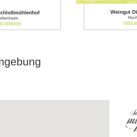
Weingut Di
Schloßmühlenhof
Hoc
ettenheim
mehr e
r erfahren
Umgebung