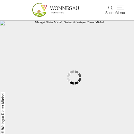
Suche
Menu
Wonnegau
Suche
Entdecken & Erleben
Wein & Genuss
Kultur & Events
Buchen & Service
© Weingut Dieter Michel