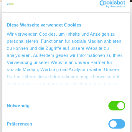
Diese Webseite verwendet Cookies
Über uns
Wir verwenden Cookies, um Inhalte und Anzeigen zu
personalisieren, Funktionen für soziale Medien anbieten
Kellermeister Dieter und Sebastian Michel
zu können und die Zugriffe auf unsere Website zu
analysieren. Außerdem geben wir Informationen zu Ihrer
Rebfläche 20 Hektar
Verwendung unserer Website an unsere Partner für
soziale Medien, Werbung und Analysen weiter. Unsere
Fachhandel
Partner führen diese Informationen möglicherweise mit
weiteren Daten zusammen, die Sie ihnen bereitgestellt
Winzersekt
haben oder die sie im Rahmen Ihrer Nutzung der Dienste
gesammelt haben.
Einwilligungsauswahl
Kontaktinformationen:
Notwendig
Weingut Dieter Michel
Dieter Michel
Präferenzen
Dittelsheimer Weg 31 55234 Hochborn