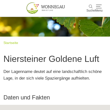
Suche
Menu
Wonnegau
Suche
Entdecken & Erleben
Startseite
Wein & Genuss
Niersteiner Goldene Luft
Kultur & Events
Der Lagenname deutet auf eine landschaftlich schöne
Buchen & Service
Lage, in der sich viele Spaziergänge aufhielten.
Daten und Fakten