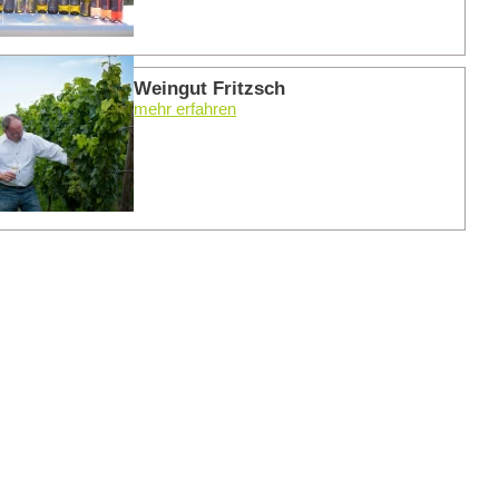
mehr er
Weingut Fritzsch
mehr erfahren