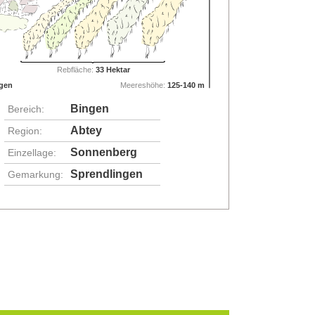
Rebfläche:
33 Hektar
ngen
Meereshöhe:
125-140 m
Bingen
Bereich:
Abtey
Region:
Sonnenberg
Einzellage:
Sprendlingen
Gemarkung: