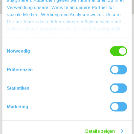
Verwendung unserer Website an unsere Partner für
soziale Medien, Werbung und Analysen weiter. Unsere
Partner führen diese Informationen möglicherweise mit
Exposition:
Ost bis Nord
weiteren Daten zusammen, die Sie ihnen bereitgestellt
haben oder die sie im Rahmen Ihrer Nutzung der Dienste
gesammelt haben.
Einwilligungsauswahl
Notwendig
Präferenzen
Statistiken
Rebfläche:
128 Hektar
Marketing
Gemeinde:
Stadecken-Elsheim
Meereshöhe:
130-200 m
Nierstein
Bereich:
Details zeigen