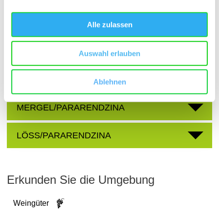
Domherr
Region:
Lenchen
Einzellage:
Alle zulassen
Stadecken
Gemarkung:
Auswahl erlauben
Bodenarten
Ablehnen
MERGEL/PARARENDZINA
LÖSS/PARARENDZINA
Erkunden Sie die Umgebung
Weingüter