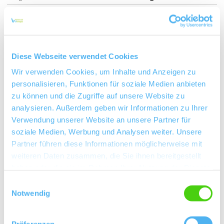
Am Heiligen Häuschen
Einzellage:
Wiesoppenheim
Gemarkung:
Diese Webseite verwendet Cookies
Bodenarten
Wir verwenden Cookies, um Inhalte und Anzeigen zu
personalisieren, Funktionen für soziale Medien anbieten
zu können und die Zugriffe auf unsere Website zu
KIES, SAND, LEHM/RIGOSOL
analysieren. Außerdem geben wir Informationen zu Ihrer
Verwendung unserer Website an unsere Partner für
LÖSS/PARARENDZINA
soziale Medien, Werbung und Analysen weiter. Unsere
Partner führen diese Informationen möglicherweise mit
weiteren Daten zusammen, die Sie ihnen bereitgestellt
haben oder die sie im Rahmen Ihrer Nutzung der Dienste
Erkunden Sie die Umgebung
gesammelt haben.
Einwilligungsauswahl
Notwendig
Weingüter
Präferenzen