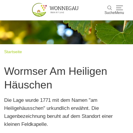
Suche
Menu
Wonnegau
Suche
Entdecken & Erleben
Startseite
Wein & Genuss
Wormser Am Heiligen
Kultur & Events
Häuschen
Buchen & Service
Die Lage wurde 1771 mit dem Namen "am
Heiligehäusschen" urkundlich erwähnt. Die
Lagenbezeichnung beruht auf dem Standort einer
kleinen Feldkapelle.