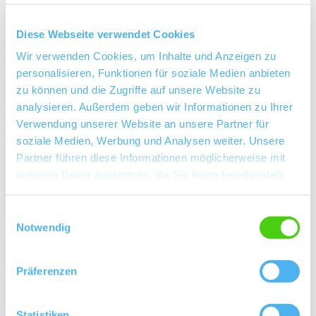
Diese Webseite verwendet Cookies
Wir verwenden Cookies, um Inhalte und Anzeigen zu
personalisieren, Funktionen für soziale Medien anbieten
zu können und die Zugriffe auf unsere Website zu
analysieren. Außerdem geben wir Informationen zu Ihrer
Verwendung unserer Website an unsere Partner für
soziale Medien, Werbung und Analysen weiter. Unsere
Partner führen diese Informationen möglicherweise mit
weiteren Daten zusammen, die Sie ihnen bereitgestellt
haben oder die sie im Rahmen Ihrer Nutzung der Dienste
Route 5
gesammelt haben.
Einwilligungsauswahl
Kloppbergblick Wonnegau-Strecke
Notwendig
Der Name ist Programm. diese Runde vereint die
Strecken 3 und 4 zu einer abwechslungsreichen und
Präferenzen
anspruchsvollen Halbmarathonstrecke.
mehr erfahren
auf Karte anzeigen
Statistiken