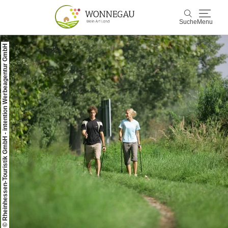
Suche
Menu
© Rheinhessen-Touristik GmbH - intention Werbeagentur GmbH
Wonnegau
Suche
Entdecken & Erleben
Wein & Genuss
Kultur & Events
Buchen & Service