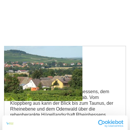
Route 4
Kleine Kloppberg-Strecke
Über die höchste Erhebung Rheinhessens, dem
Kloppberg, geht es dann stetig begab. Vom
Kloppberg aus kann der Blick bis zum Taunus, der
Rheinebene und dem Odenwald über die
rebenberankte Hügellandschaft Rheinhessens
schweifen.
mehr erfahren
auf Karte anzeigen