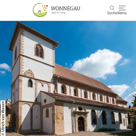
Suche
Menu
Wonnegau
Suche
Entdecken & Erleben
Wein & Genuss
Kultur & Events
Buchen & Service
© Ulrich van Wasen