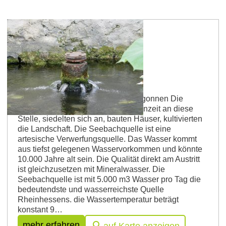
Westhofen
Seebachquelle
An der Seebachquelle hat alles begonnen Die
Menschen kamen schon in der Steinzeit an diese
Stelle, siedelten sich an, bauten Häuser, kultivierten
die Landschaft. Die Seebachquelle ist eine
artesische Verwerfungsquelle. Das Wasser kommt
aus tiefst gelegenen Wasservorkommen und könnte
10.000 Jahre alt sein. Die Qualität direkt am Austritt
ist gleichzusetzen mit Mineralwasser. Die
Seebachquelle ist mit 5.000 m3 Wasser pro Tag die
bedeutendste und wasserreichste Quelle
Rheinhessens. die Wassertemperatur beträgt
konstant 9…
mehr erfahren
auf Karte anzeigen