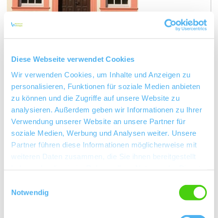
Bürgerhaus Westhofen
Das Gebäude wurde 1827 gekauft und seit 1828
befinden sich Rathaus, Schule und Bürgersaal in
dieser stattlichen Hofanlage aus der Barockzeit. Die
rundbogige Tür- und Fensterarkade mit der
Diese Webseite verwendet Cookies
Steinbank sowie das Kaufmannszeichen im
Wir verwenden Cookies, um Inhalte und Anzeigen zu
Schlussstein des Türbogens deuten auf einen
personalisieren, Funktionen für soziale Medien anbieten
ehemaligen Kaufladen hin. Das Gebäude steht auf
dem Gebiet des ehemaligen königlichen Saalhofes
zu können und die Zugriffe auf unsere Website zu
Westhofen.
analysieren. Außerdem geben wir Informationen zu Ihrer
mehr erfahren
Verwendung unserer Website an unsere Partner für
auf Karte anzeigen
soziale Medien, Werbung und Analysen weiter. Unsere
Partner führen diese Informationen möglicherweise mit
weiteren Daten zusammen, die Sie ihnen bereitgestellt
haben oder die sie im Rahmen Ihrer Nutzung der Dienste
gesammelt haben.
Einwilligungsauswahl
Notwendig