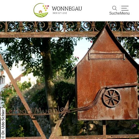
Suche
Menu
Wonnegau
Suche
Entdecken & Erleben
Wein & Genuss
Kultur & Events
Buchen & Service
© Dr. Udo Schier