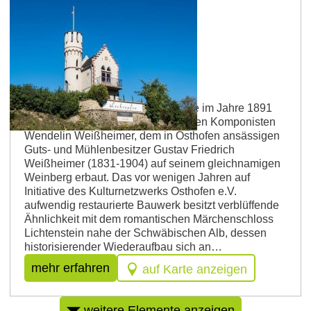
Osthofen
Miniaturburg Leckzapfen
Die Miniaturburg Leckzapfen wurde im Jahre 1891
von dem Bruder des rheinhessischen Komponisten
Wendelin Weißheimer, dem in Osthofen ansässigen
Guts- und Mühlenbesitzer Gustav Friedrich
Weißheimer (1831-1904) auf seinem gleichnamigen
Weinberg erbaut. Das vor wenigen Jahren auf
Initiative des Kulturnetzwerks Osthofen e.V.
aufwendig restaurierte Bauwerk besitzt verblüffende
Ähnlichkeit mit dem romantischen Märchenschloss
Lichtenstein nahe der Schwäbischen Alb, dessen
historisierender Wiederaufbau sich an…
mehr erfahren
auf Karte anzeigen
weitere Elemente anzeigen