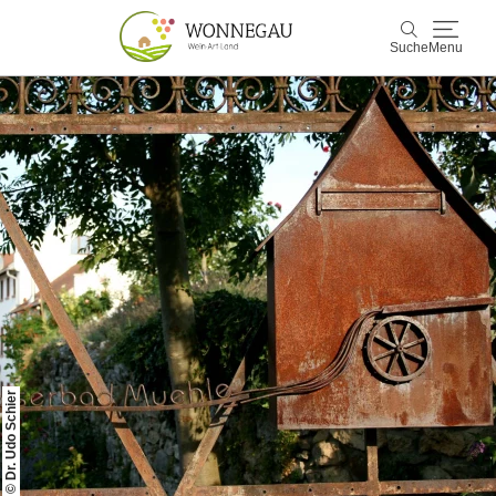
Suche
Menu
Wonnegau
Suche
Entdecken & Erleben
Wein & Genuss
Kultur & Events
Buchen & Service
© Dr. Udo Schier