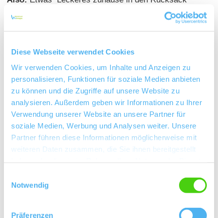
packen, am besten natürlich das typische Weck,
Worscht und Woi vom Metzger und Winzer um die
Ecke, alkoholfreie Getränke in die eigene Trinkflasche,
und auf zum nächsten Rastplatz. Es gibt viele dieser
Diese Webseite verwendet Cookies
Rastplätze mit tollen Ausblicken im Wonnegau!
Wir verwenden Cookies, um Inhalte und Anzeigen zu
personalisieren, Funktionen für soziale Medien anbieten
Und dann:
Alles was Sie mitgebracht haben, wieder in
zu können und die Zugriffe auf unsere Website zu
den Rucksack packen und zu Hause im Mülleimer
analysieren. Außerdem geben wir Informationen zu Ihrer
entsorgen!
Verwendung unserer Website an unsere Partner für
soziale Medien, Werbung und Analysen weiter. Unsere
Gut zu wissen:
In den Weinbergen sind in der Regel
Partner führen diese Informationen möglicherweise mit
keine Mülleimer zu finden, damit kein Wild davon
weiteren Daten zusammen, die Sie ihnen bereitgestellt
angelockt wird und nichts umherfliegen kann.
haben oder die sie im Rahmen Ihrer Nutzung der Dienste
gesammelt haben.
Einwilligungsauswahl
Notwendig
Mit Rücksicht unterwegs
Präferenzen
Die Weinberge sind für alle da, aber vor allem sind sie