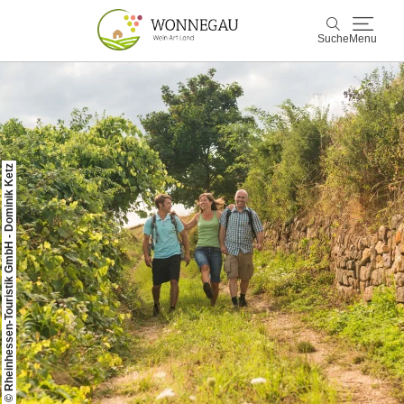
Suche
Menu
Wonnegau
Suche
Entdecken & Erleben
© Rheinhessen-Touristik GmbH - Dominik Ketz
Wein & Genuss
Kultur & Events
Buchen & Service