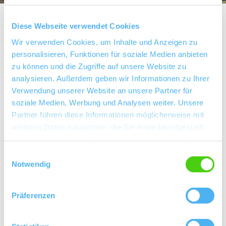
Diese Webseite verwendet Cookies
Wir verwenden Cookies, um Inhalte und Anzeigen zu
Über uns
personalisieren, Funktionen für soziale Medien anbieten
zu können und die Zugriffe auf unsere Website zu
analysieren. Außerdem geben wir Informationen zu Ihrer
Kellermeister Tim Hellmich
Verwendung unserer Website an unsere Partner für
soziale Medien, Werbung und Analysen weiter. Unsere
Rebfläche 7,5 Hektar
Partner führen diese Informationen möglicherweise mit
Ab-Hof/Vinothek
weiteren Daten zusammen, die Sie ihnen bereitgestellt
haben oder die sie im Rahmen Ihrer Nutzung der Dienste
Ökologisch zertifiziert
gesammelt haben.
Einwilligungsauswahl
Notwendig
PIWI’s
Glühwein
Präferenzen
Kontaktinformationen: