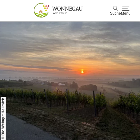
Suche
Menu
Wonnegau
Suche
Entdecken & Erleben
Wein & Genuss
Kultur & Events
Buchen & Service
© Bio Weingut Hellmich