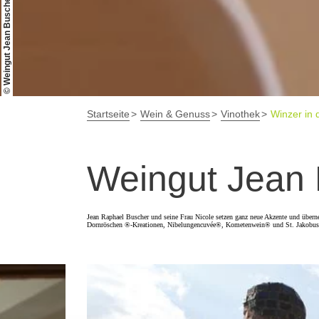
© Weingut Jean Buscher
Startseite
Wein & Genuss
Vinothek
Winzer in 
Weingut Jean
Jean Raphael Buscher und seine Frau Nicole setzen ganz neue Akzente und überne
Dornröschen ®-Kreationen, Nibelungencuvée®, Kometenwein® und St. Jakobu