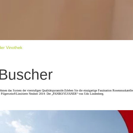
der Vinothek
 Buscher
hmen das System der vierstufigen Qualitätspyramide.Erleben Sie die einzigartige Faszination Rosenmuskatelle
s Pilgerwein®Limitierte Neuheit 2014: Der „PANIKSYLVANER“ von Udo Lindenberg.