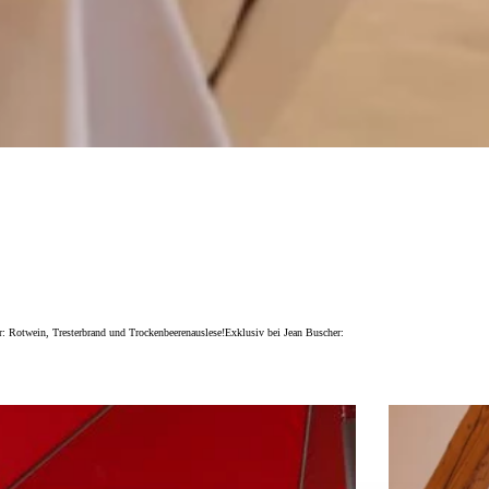
r: Rotwein, Tresterbrand und Trockenbeerenauslese!Exklusiv bei Jean Buscher: