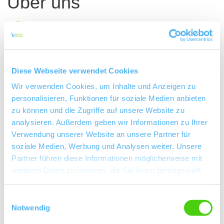
Über uns
Kellermeister Malenka & Niklas Stenner
Rebfläche 9,5 Hektar
Fachhandel
Diese Webseite verwendet Cookies
Wir verwenden Cookies, um Inhalte und Anzeigen zu
Winzersekt
personalisieren, Funktionen für soziale Medien anbieten
Weinexport
zu können und die Zugriffe auf unsere Website zu
analysieren. Außerdem geben wir Informationen zu Ihrer
Ab-Hof/Vinothek
Verwendung unserer Website an unsere Partner für
soziale Medien, Werbung und Analysen weiter. Unsere
Generation Riesling
Partner führen diese Informationen möglicherweise mit
weiteren Daten zusammen, die Sie ihnen bereitgestellt
Weinseminare
haben oder die sie im Rahmen Ihrer Nutzung der Dienste
Online-Weinproben
gesammelt haben.
Einwilligungsauswahl
Notwendig
Mitarbeit Weinlese