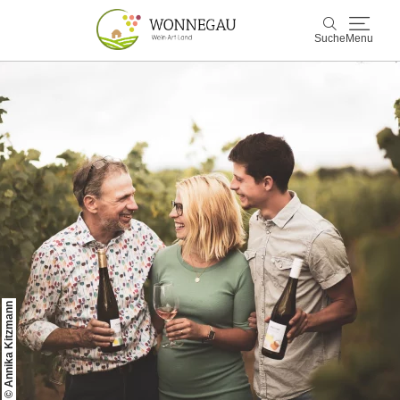
Suche
Menu
Wonnegau
Suche
Entdecken & Erleben
Wein & Genuss
Kultur & Events
Buchen & Service
© Annika Kitzmann