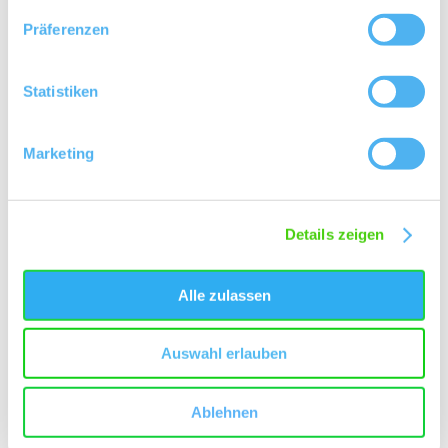
Rebstockpatenschaft
Präferenzen
Historische Rebsorten
Statistiken
Glühwein
Marketing
Kontaktinformationen:
Weingut Stenner
Malenka Stenner
Details zeigen
Grauelstraße 11 55129 Mainz-Hechtsheim
Tel: (0049) 6131 509166
E-Mail: info@weingut-stenner.de
Alle zulassen
Internet: http://www.weingut-stenner.de
Auswahl erlauben
Ablehnen