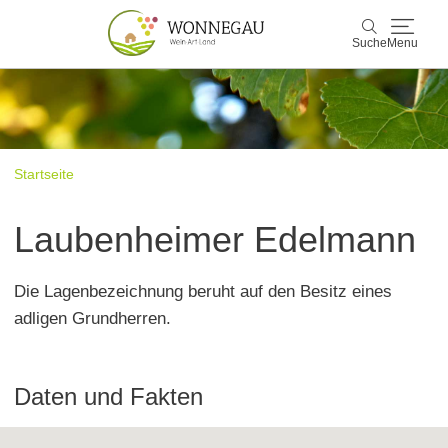
Suche
Menu
Wonnegau
Suche
Entdecken & Erleben
Startseite
Wein & Genuss
Laubenheimer Edelmann
Kultur & Events
Die Lagenbezeichnung beruht auf den Besitz eines
Buchen & Service
adligen Grundherren.
Daten und Fakten