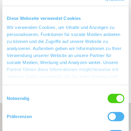
Bodenarten
Diese Webseite verwendet Cookies
Wir verwenden Cookies, um Inhalte und Anzeigen zu
KALKSTEIN/RENDZINA
personalisieren, Funktionen für soziale Medien anbieten
zu können und die Zugriffe auf unsere Website zu
LÖSS/PARARENDZINA
analysieren. Außerdem geben wir Informationen zu Ihrer
Verwendung unserer Website an unsere Partner für
soziale Medien, Werbung und Analysen weiter. Unsere
Partner führen diese Informationen möglicherweise mit
Erkunden Sie die Umgebung
weiteren Daten zusammen, die Sie ihnen bereitgestellt
haben oder die sie im Rahmen Ihrer Nutzung der Dienste
Weingüter
gesammelt haben.
Einwilligungsauswahl
Notwendig
Präferenzen