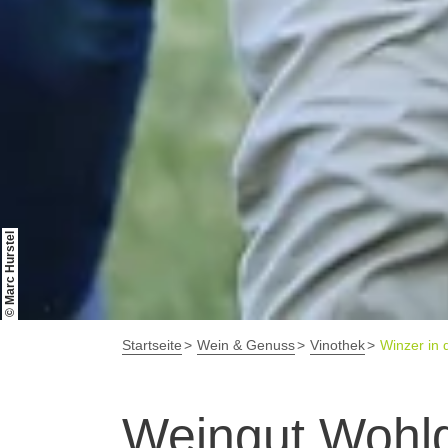
© Marc Hurstel
Startseite
Wein & Genuss
Vinothek
Winzer in 
Weingut Wohl