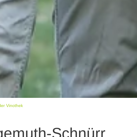
der Vinothek
gemuth-Schnürr